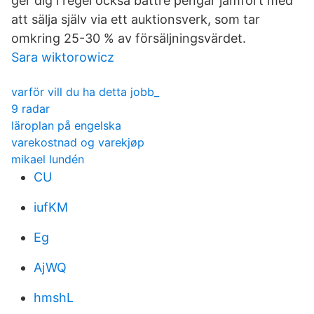
ger dig i regel också bättre pengar jämfört med
att sälja själv via ett auktionsverk, som tar
omkring 25-30 % av försäljningsvärdet.
Sara wiktorowicz
varför vill du ha detta jobb_
9 radar
läroplan på engelska
varekostnad og varekjøp
mikael lundén
CU
iufKM
Eg
AjWQ
hmshL