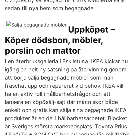
CVT,bes,ny servad,låg mil 112hk Möblerna säljs
sedan till nya hem som begagnade.
Uppköpet –
Köper dödsbon, möbler,
porslin och mattor
I en återbruksgalleria i Eskilstuna. IKEA kickar nu
igång en helt ny satsning på återvinning genom
att börja sälja begagnade möbler som man
fräschat upp och reparerat vid behov. IKEA vill
ha en aktiv roll i hållbarhetsfrågor och att
lansera en köp&sälj-sajt där människor både
enkelt och gratis kan sälja sina begagnade IKEA
produkter är en del i hållbarhetsarbetet. Blocket
är Sveriges största marknadsplats. Toyota Prius
1.5 VVT-i + 3CM CVT,bes,ny servad,låg mil 112hk