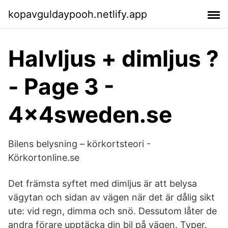
kopavguldaypooh.netlify.app
Halvljus + dimljus ?
- Page 3 -
4x4sweden.se
Bilens belysning – körkortsteori -
Körkortonline.se
Det främsta syftet med dimljus är att belysa
vägytan och sidan av vägen när det är dålig sikt
ute: vid regn, dimma och snö. Dessutom låter de
andra förare upptäcka din bil på vägen. Typer.