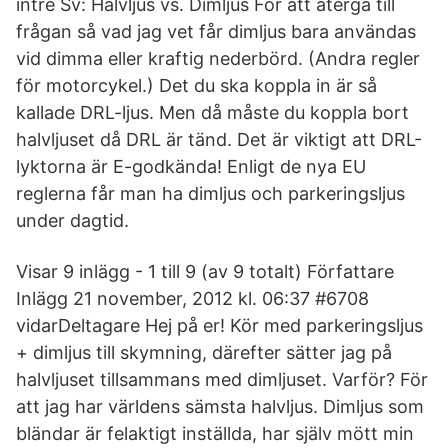
intre Sv: Halvljus vs. Dimljus För att återgå till
frågan så vad jag vet får dimljus bara användas
vid dimma eller kraftig nederbörd. (Andra regler
för motorcykel.) Det du ska koppla in är så
kallade DRL-ljus. Men då måste du koppla bort
halvljuset då DRL är tänd. Det är viktigt att DRL-
lyktorna är E-godkända! Enligt de nya EU
reglerna får man ha dimljus och parkeringsljus
under dagtid.
Visar 9 inlägg - 1 till 9 (av 9 totalt) Författare
Inlägg 21 november, 2012 kl. 06:37 #6708
vidarDeltagare Hej på er! Kör med parkeringsljus
+ dimljus till skymning, därefter sätter jag på
halvljuset tillsammans med dimljuset. Varför? För
att jag har världens sämsta halvljus. Dimljus som
bländar är felaktigt inställda, har själv mött min